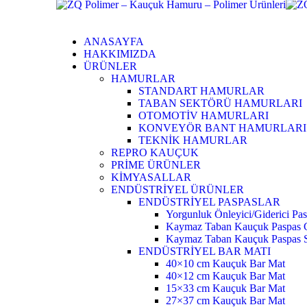
ANASAYFA
HAKKIMIZDA
ÜRÜNLER
HAMURLAR
STANDART HAMURLAR
TABAN SEKTÖRÜ HAMURLARI
OTOMOTİV HAMURLARI
KONVEYÖR BANT HAMURLARI
TEKNİK HAMURLAR
REPRO KAUÇUK
PRİME ÜRÜNLER
KİMYASALLAR
ENDÜSTRİYEL ÜRÜNLER
ENDÜSTRİYEL PASPASLAR
Yorgunluk Önleyici/Giderici Pas
Kaymaz Taban Kauçuk Paspas 
Kaymaz Taban Kauçuk Paspas 
ENDÜSTRİYEL BAR MATI
40×10 cm Kauçuk Bar Mat
40×12 cm Kauçuk Bar Mat
15×33 cm Kauçuk Bar Mat
27×37 cm Kauçuk Bar Mat