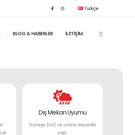
Türkçe
G
BLOG & HABERLER
İLETİŞİM
Dış Mekan Uyumu
el
Güneşe (UV) ve ozona dayanıklı
çuk.
yapı.