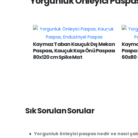
Yorgunluk Önleyici Paspa
Kaymaz Taban Kauçuk Dış Mekan
Kayma
Paspası, Kauçuk Kapı Önü Paspası
Paspas
80x120 cm Spike Mat
60x80
Sık Sorulan Sorular
Yorgunluk önleyici paspas nedir ve nasıl çalı