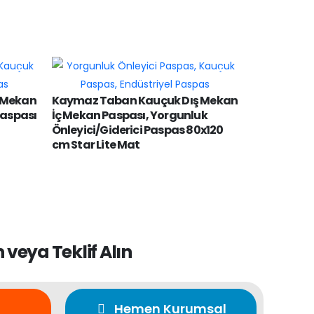
 Mekan
Kaymaz Taban Kauçuk Dış Mekan
Paspası
İç Mekan Paspası, Yorgunluk
Önleyici/Giderici Paspas 80x120
cm Star Lite Mat
veya Teklif Alın
Hemen Kurumsal