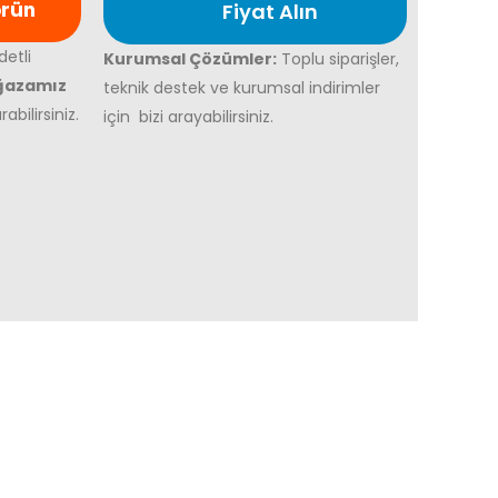
örün
Fiyat Alın
detli
Kurumsal Çözümler:
Toplu siparişler,
ğazamız
teknik destek ve kurumsal indirimler
abilirsiniz.
için bizi arayabilirsiniz.