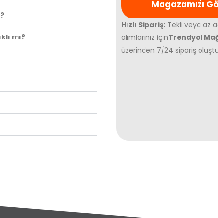
Magazamızı G
r?
Hızlı Sipariş:
Tekli veya az a
klı mı?
alımlarınız için
Trendyol Ma
üzerinden 7/24 sipariş oluştur