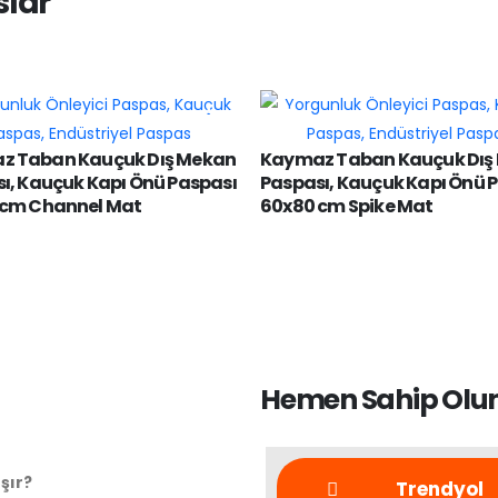
slar
z Taban Kauçuk Dış Mekan
Kaymaz Taban Kauçuk Dış
ı, Kauçuk Kapı Önü Paspası
Paspası, Kauçuk Kapı Önü 
 cm Channel Mat
60x80 cm Spike Mat
Hemen Sahip Olun 
şır?
Trendyol